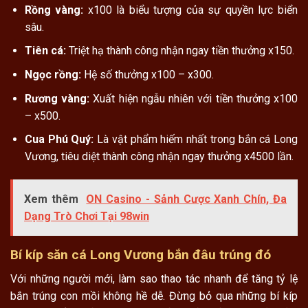
Rồng vàng:
x100 là biểu tượng của sự quyền lực biển
sâu.
Tiên cá:
Triệt hạ thành công nhận ngay tiền thưởng x150.
Ngọc rồng:
Hệ số thưởng x100 – x300.
Rương vàng:
Xuất hiện ngẫu nhiên với tiền thưởng x100
– x500.
Cua Phú Quý:
Là vật phẩm hiếm nhất trong bắn cá Long
Vương, tiêu diệt thành công nhận ngay thưởng x4500 lần.
Xem thêm
ON Casino - Sảnh Cược Xanh Chín, Đa
Dạng Trò Chơi Tại 98win
Bí kíp săn cá Long Vương bắn đâu trúng đó
Với những người mới, làm sao thao tác nhanh để tăng tỷ lệ
bắn trúng con mồi không hề dễ. Đừng bỏ qua những bí kíp