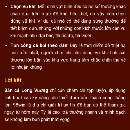
Chọn vũ khí
: Mỗi sinh vật biển đều có hệ số thưởng khác
nhau dựa trên mức độ khó tiêu diệt, do vậy cần chọn
đúng vũ khí. Ví dụ: cá nhỏ có thể dùng súng thường để
tiết kiệm đạn, nhưng với những con kích thước lớn cần vũ
khí mạnh như đại bác, thuốc độ, tia laser…
Tấn công cá bơi theo đàn
: Đây là thời điểm dễ triệt hạ
con mồi nhất, người chơi chỉ cần dùng vũ khí tính sát
thương lớn bắn vào khu vực trung tâm chắc chắn thu về
lợi nhuận khủng.
Lời kết
Bắn cá Long Vương
chỉ cần chăm chỉ tập luyện, áp dụng
linh hoạt các kỹ năng cần thiết đảm bảo thành công thắng
lớn. 98win là địa chỉ giải trí uy tín để bạn có thể tham gia
ngay từ hôm nay. Tỷ lệ cao, trả thưởng nhanh và minh bạch
sẽ không làm bạn phát thất vọng.