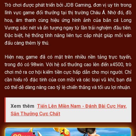
Trò chơi được phát triển bởi JDB Gaming, đơn vị uy tín trong
lĩnh vực game đổi thưởng tại thị trường Châu Á. Nhờ đó, đồ
hoạ, âm thanh cùng hiệu ứng hình ảnh của bắn cá Long
Vương sắc nét và ấn tượng ngay từ lần trải nghiệm đầu tiên.
Đặc biệt, hệ thống tính năng liên tục cập nhật giúp mỗi ván
đấu càng thêm lý thú.
Hiện nay, game đã có mặt trên nhiều nền tảng trực tuyến,
trong đó có 98win. Với hệ số thưởng cao lên đến x4500, trò
chơi mở ra cơ hội kiếm tiền cực hấp dẫn cho mọi người. Chỉ
cần hiểu rõ đặc tính của con mồi và các loại vũ khí, bạn đã
có thể dễ dàng nâng cao tỷ lệ chiến thắng và tối ưu lợi nhuận.
Xem thêm
Tiến Lên Miền Nam - Đánh Bài Cực Hay,
Săn Thưởng Cực Chất