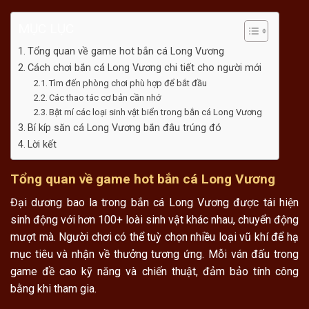
MỤC LỤC
Tổng quan về game hot bắn cá Long Vương
Cách chơi bắn cá Long Vương chi tiết cho người mới
Tìm đến phòng chơi phù hợp để bắt đầu
Các thao tác cơ bản cần nhớ
Bật mí các loại sinh vật biển trong bắn cá Long Vương
Bí kíp săn cá Long Vương bắn đâu trúng đó
Lời kết
Tổng quan về game hot bắn cá Long Vương
Đại dương bao la trong bắn cá Long Vương được tái hiện
sinh động với hơn 100+ loài sinh vật khác nhau, chuyển động
mượt mà. Người chơi có thể tuỳ chọn nhiều loại vũ khí để hạ
mục tiêu và nhận về thưởng tương ứng. Mỗi ván đấu trong
game đề cao kỹ năng và chiến thuật, đảm bảo tính công
bằng khi tham gia.