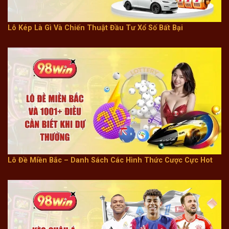
Lô Kép Là Gì Và Chiến Thuật Đầu Tư Xổ Số Bất Bại
Lô Đề Miền Bắc – Danh Sách Các Hình Thức Cược Cực Hot