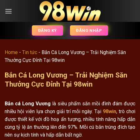
ĐĂNG KÝ
ĐĂNG NHẬP
Home
-
Tin tức
-
Bắn Cá Long Vương – Trải Nghiệm Săn
Thưởng Cực Đỉnh Tại 98win
Bắn Cá Long Vương – Trải Nghiệm Săn
Thưởng Cực Đỉnh Tại 98win
Bắn cá Long Vương
là siêu phẩm săn mồi đình đám được
nhiều hội viên lựa chọn giải trí mỗi ngày. Tại
98win
, trò chơi
được thiết kế với đồ hoạ ấn tượng, nhiều tính năng hấp dẫn
cùng tỷ lệ ăn thưởng lên đến 97%. Mỗi cú bắn trúng đích tạo
nên sự kịch tính và hấp dẫn bất ngờ.