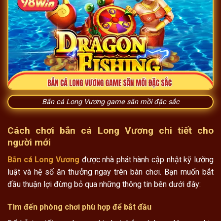
Bắn cá Long Vương game săn mồi đặc sắc
Cách chơi bắn cá Long Vương chi tiết cho
người mới
Bắn cá Long Vương
được nhà phát hành cập nhật kỹ lưỡng
luật và hệ số ăn thưởng ngay trên bàn chơi. Bạn muốn bắt
đầu thuận lợi đừng bỏ qua những thông tin bên dưới đây:
Tìm đến phòng chơi phù hợp để bắt đầu