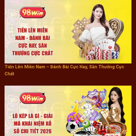
Tiến Lên Miền Nam – Đánh Bài Cực Hay, Săn Thưởng Cực
Chất