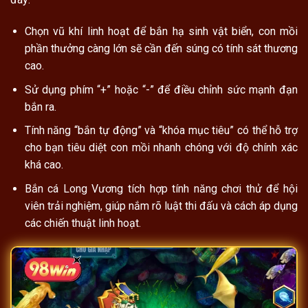
Chọn vũ khí linh hoạt để bắn hạ sinh vật biển, con mồi
phần thưởng càng lớn sẽ cần đến súng có tính sát thương
cao.
Sử dụng phím “+” hoặc “-” để điều chỉnh sức mạnh đạn
bắn ra.
Tính năng “bắn tự động” và “khóa mục tiêu” có thể hỗ trợ
cho bạn tiêu diệt con mồi nhanh chóng với độ chính xác
khá cao.
Bắn cá Long Vương tích hợp tính năng chơi thử để hội
viên trải nghiệm, giúp nắm rõ luật thi đấu và cách áp dụng
các chiến thuật linh hoạt.