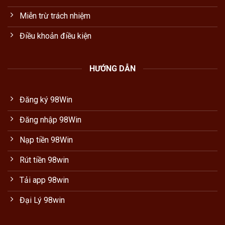
Miễn trừ trách nhiệm
Điều khoản điều kiện
HƯỚNG DẪN
Đăng ký 98Win
Đăng nhập 98Win
Nạp tiền 98Win
Rút tiền 98win
Tải app 98win
Đại Lý 98win