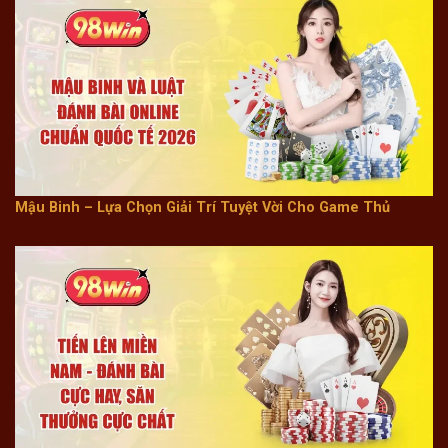
Mậu Binh – Lựa Chọn Giải Trí Tuyệt Vời Cho Game Thủ