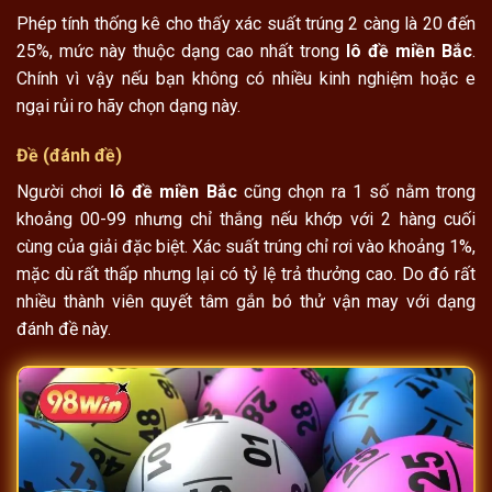
Phép tính thống kê cho thấy xác suất trúng 2 càng là 20 đến
25%, mức này thuộc dạng cao nhất trong
lô đề miền Bắc
.
Chính vì vậy nếu bạn không có nhiều kinh nghiệm hoặc e
ngại rủi ro hãy chọn dạng này.
Đề (đánh đề)
Người chơi
lô đề miền Bắc
cũng chọn ra 1 số nằm trong
khoảng 00-99 nhưng chỉ thắng nếu khớp với 2 hàng cuối
cùng của giải đặc biệt. Xác suất trúng chỉ rơi vào khoảng 1%,
mặc dù rất thấp nhưng lại có tỷ lệ trả thưởng cao. Do đó rất
nhiều thành viên quyết tâm gắn bó thử vận may với dạng
đánh đề này.