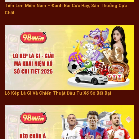
Tiến Lên Miền Nam – Đánh Bài Cực Hay, Săn Thưởng Cực
Chất
Lô Kép Là Gì Và Chiến Thuật Đầu Tư Xổ Số Bất Bại