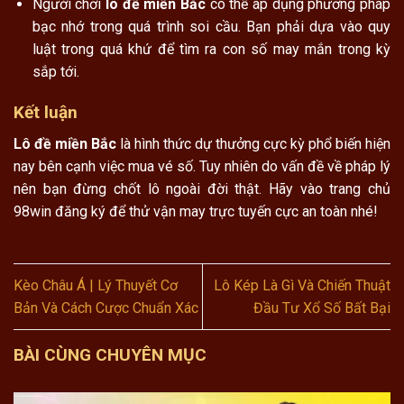
Người chơi
lô đề miền Bắc
có thể áp dụng phương pháp
bạc nhớ trong quá trình soi cầu. Bạn phải dựa vào quy
luật trong quá khứ để tìm ra con số may mắn trong kỳ
sắp tới.
Kết luận
Lô đề miền Bắc
là hình thức dự thưởng cực kỳ phổ biến hiện
nay bên cạnh việc mua vé số. Tuy nhiên do vấn đề về pháp lý
nên bạn đừng chốt lô ngoài đời thật. Hãy vào trang chủ
98win đăng ký để thử vận may trực tuyến cực an toàn nhé!
Kèo Châu Á | Lý Thuyết Cơ
Lô Kép Là Gì Và Chiến Thuật
Bản Và Cách Cược Chuẩn Xác
Đầu Tư Xổ Số Bất Bại
BÀI CÙNG CHUYÊN MỤC