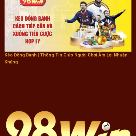
Kèo Đồng Banh | Thông Tin Giúp Người Chơi Ẵm Lợi Nhuận
Khủng