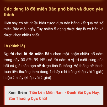
Các dạng lô đề miền Bắc phổ biến và được yêu
thích
Hiện nay có rất nhiều kiểu cược dựa trên bảng kết quả xổ số
miền Bắc mỗi ngày. Tuy nhiên 5 dạng dưới đây là cơ bản và
được chọn nhiều nhất:
Lô (đánh lô)
Người chơi
lô đề miền Bắc
chọn một hoặc nhiều số nằm
trong dãy 00 đến 99. Nếu số đó nằm ở vị trí cuối cùng của
bất cứ giải nào bạn sẽ được tính là thắng. Hệ thống sẽ thanh
toán tiền thưởng theo dạng 1 nháy (chỉ trùng khớp với 1 giải)
hoặc 2 nháy (khớp với 2 giải).
Xem thêm
Tiến Lên Miền Nam - Đánh Bài Cực Hay,
Săn Thưởng Cực Chất