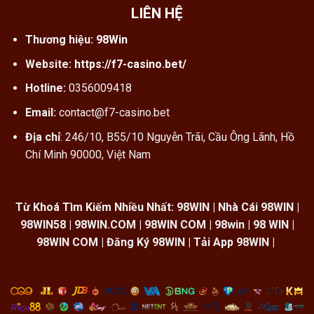
LIÊN HỆ
Thương hiệu:
98Win
Website:
https://f7-casino.bet/
Hotline:
0356009418
Email:
contact@f7-casino.bet
Địa chỉ
: 246/10, B55/10 Nguyễn Trãi, Cầu Ông Lãnh, Hồ
Chí Minh 90000, Việt Nam
Từ Khoá Tìm Kiếm Nhiều Nhất: 98WIN | Nhà Cái 98WIN |
98WIN58 | 98WIN.COM | 98WIN COM | 98win | 98 WIN |
98WIN COM | Đăng Ký 98WIN | Tải App 98WIN |