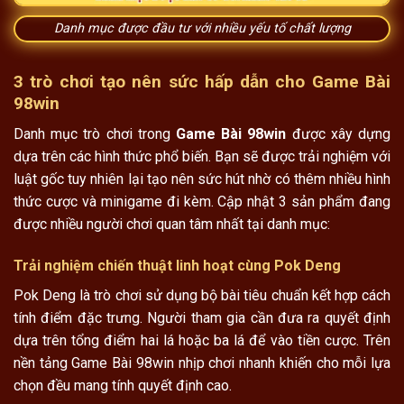
Danh mục được đầu tư với nhiều yếu tố chất lượng
3 trò chơi tạo nên sức hấp dẫn cho Game Bài
98win
Danh mục trò chơi trong
Game Bài 98win
được xây dựng
dựa trên các hình thức phổ biến. Bạn sẽ được trải nghiệm với
luật gốc tuy nhiên lại tạo nên sức hút nhờ có thêm nhiều hình
thức cược và minigame đi kèm. Cập nhật 3 sản phẩm đang
được nhiều người chơi quan tâm nhất tại danh mục:
Trải nghiệm chiến thuật linh hoạt cùng Pok Deng
Pok Deng là trò chơi sử dụng bộ bài tiêu chuẩn kết hợp cách
tính điểm đặc trưng. Người tham gia cần đưa ra quyết định
dựa trên tổng điểm hai lá hoặc ba lá để vào tiền cược. Trên
nền tảng Game Bài 98win nhịp chơi nhanh khiến cho mỗi lựa
chọn đều mang tính quyết định cao.