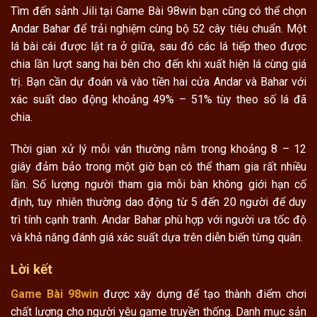
Tìm đến sảnh Jili tại Game Bài 98win bạn cũng có thể chọn
Andar Bahar để trải nghiệm cùng bộ 52 cây tiêu chuẩn. Một
lá bài cái được lật ra ở giữa, sau đó các lá tiếp theo được
chia lần lượt sang hai bên cho đến khi xuất hiện lá cùng giá
trị. Bạn cần dự đoán và vào tiền hai cửa Andar và Bahar với
xác suất dao động khoảng 49% – 51% tùy theo số lá đã
chia.
Thời gian xử lý mỗi ván thường nằm trong khoảng 8 – 12
giây đảm bảo trong một giờ bạn có thể tham gia rất nhiều
lần. Số lượng người tham gia mỗi bàn không giới hạn cố
định, tuy nhiên thường dao động từ 5 đến 20 người để duy
trì tính cạnh tranh. Andar Bahar phù hợp với người ưa tốc độ
và khả năng đánh giá xác suất dựa trên diễn biến từng quân.
Lời kết
Game Bài 98win
được xây dựng để tạo thành điểm chơi
chất lượng cho người yêu game truyền thống. Danh mục sản