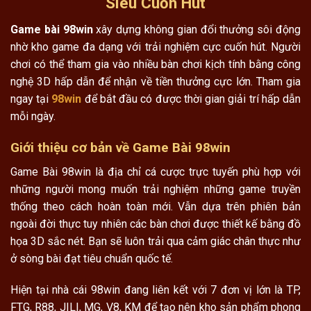
Siêu Cuốn Hút
Game bài 98win
xây dựng không gian đổi thưởng sôi động
nhờ kho game đa dạng với trải nghiệm cực cuốn hút. Người
chơi có thể tham gia vào nhiều bàn chơi kịch tính bằng công
nghệ 3D hấp dẫn để nhận về tiền thưởng cực lớn. Tham gia
ngay tại
98win
để bắt đầu có được thời gian giải trí hấp dẫn
mỗi ngày.
Giới thiệu cơ bản về Game Bài 98win
Game Bài 98win là địa chỉ cá cược trực tuyến phù hợp với
những người mong muốn trải nghiệm những game truyền
thống theo cách hoàn toàn mới. Vẫn dựa trên phiên bản
ngoài đời thực tuy nhiên các bàn chơi được thiết kế bằng đồ
họa 3D sắc nét. Bạn sẽ luôn trải qua cảm giác chân thực như
ở sòng bài đạt tiêu chuẩn quốc tế.
Hiện tại nhà cái 98win đang liên kết với 7 đơn vị lớn là TP,
FTG, R88, JILI, MG, V8, KM để tạo nên kho sản phẩm phong