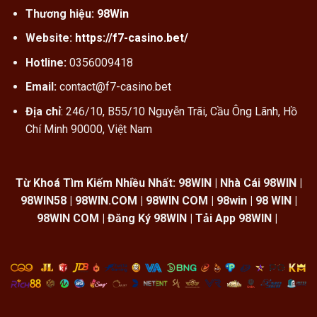
Thương hiệu:
98Win
Website:
https://f7-casino.bet/
Hotline:
0356009418
Email:
contact@f7-casino.bet
Địa chỉ
: 246/10, B55/10 Nguyễn Trãi, Cầu Ông Lãnh, Hồ
Chí Minh 90000, Việt Nam
Từ Khoá Tìm Kiếm Nhiều Nhất: 98WIN | Nhà Cái 98WIN |
98WIN58 | 98WIN.COM | 98WIN COM | 98win | 98 WIN |
98WIN COM | Đăng Ký 98WIN | Tải App 98WIN |