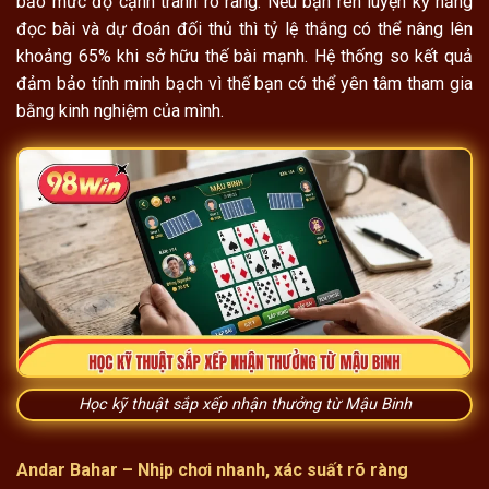
bảo mức độ cạnh tranh rõ ràng. Nếu bạn rèn luyện kỹ năng
đọc bài và dự đoán đối thủ thì tỷ lệ thắng có thể nâng lên
khoảng 65% khi sở hữu thế bài mạnh. Hệ thống so kết quả
đảm bảo tính minh bạch vì thế bạn có thể yên tâm tham gia
bằng kinh nghiệm của mình.
Học kỹ thuật sắp xếp nhận thưởng từ Mậu Binh
Andar Bahar – Nhịp chơi nhanh, xác suất rõ ràng