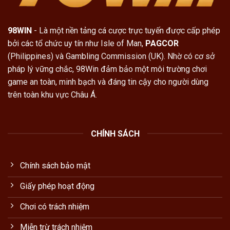
98WIN
- Là một nền tảng cá cược trực tuyến được cấp phép
bởi các tổ chức uy tín như Isle of Man,
PAGCOR
(Philippines) và Gambling Commission (UK). Nhờ có cơ sở
pháp lý vững chắc, 98Win đảm bảo một môi trường chơi
game an toàn, minh bạch và đáng tin cậy cho người dùng
trên toàn khu vực Châu Á.
CHÍNH SÁCH
Chính sách bảo mật
Giấy phép hoạt động
Chơi có trách nhiệm
Miễn trừ trách nhiệm