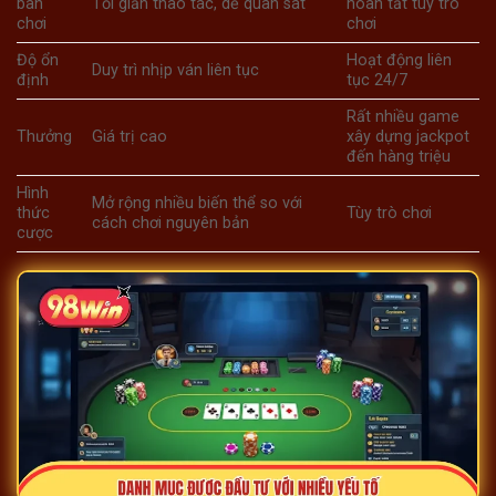
bàn
Tối giản thao tác, dễ quan sát
hoàn tất tùy trò
chơi
chơi
Độ ổn
Hoạt động liên
Duy trì nhịp ván liên tục
định
tục 24/7
Rất nhiều game
Thưởng
Giá trị cao
xây dựng jackpot
đến hàng triệu
Hình
Mở rộng nhiều biến thể so với
thức
Tùy trò chơi
cách chơi nguyên bản
cược