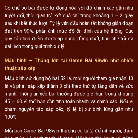
Cơ chế so bài được tự động hóa với độ chính xác gần như
tuyệt đối, thời gian trả kết quả chỉ trong khoảng 1 – 2 giây
sau khi kết thúc lượt. Tỷ lệ ván đấu hoàn tất không gián đoạn
đạt trên 99%, phản ánh mức độ ổn định của hệ thống. Các
quy tắc tính điểm được áp dụng đồng nhất, hạn chế tối đa
sai lệch trong quá trình xử lý.
Mậu binh – Thắng lớn tại Game Bài 98win nhờ chiến
thuật sắp xếp
Mậu binh sử dụng bộ bài 52 lá, mỗi người tham gia nhận 13
lá và phải sắp xếp thành 3 chi theo thứ tự tăng dần về sức
mạnh. Thời gian xếp bài thường được giới hạn trong khoảng
45 – 60 vì thế bạn cần tính toán nhanh và chính xác. Nếu vi
phạm nguyên tắc sắp xếp, tỷ lệ bị xử binh lủng gần như
100%.
Mỗi bàn Game Bài 98win thường có từ 2 đến 4 người, đảm