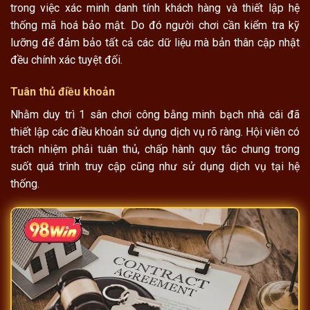
trong việc xác minh danh tính khách hàng và thiết lập hệ
thống mã hoá bảo mật. Do đó người chơi cần kiểm tra kỹ
lưỡng để đảm bảo tất cả các dữ liệu mà bản thân cập nhật
đều chính xác tuyệt đối.
Tuân thủ điều khoản
Nhằm duy trì 1 sân chơi công bằng minh bạch nhà cái đã
thiết lập các điều khoản sử dụng dịch vụ rõ ràng. Hội viên có
trách nhiệm phải tuân thủ, chấp hành quy tắc chung trong
suốt quá trình truy cập cũng như sử dụng dịch vụ tại hệ
thống.