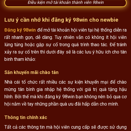
Điều kiện mở tài khoản thành viên 98win
Lưu ý cần nhớ khi đăng ký 98win cho newbie
Đăng ký 98win
để mở tài khoản hội viên tại hệ thống diễn ra
rất nhanh gọn, dễ dàng. Tuy nhiên vẫn có không ít hội viên
lúng túng hoặc gặp sự cố trong quá trình thao tác. Để tránh
xảy ra sự cố trên thì dưới đây sẽ là các lưu ý hữu ích cho tân
binh tham khảo:
Săn khuyến mãi chào tân
Nhà cái tổ chức rất nhiều các sự kiện khuyến mại để chào
mừng tân bình gia nhập hệ thống với giá trị quà tặng hậu
hĩnh. Bởi thế mà khi đăng ký 98win bạn không nên bỏ qua cơ
hội nắm về tay những phần quà ưu đãi hấp dẫn cho mình.
Thông tin chính xác
Tất cả các thông tin mà hội viên cung cấp sẽ được sử dụng