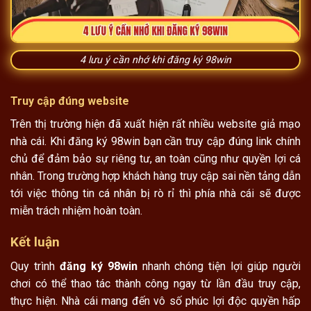
4 lưu ý cần nhớ khi đăng ký 98win
Truy cập đúng website
Trên thị trường hiện đã xuất hiện rất nhiều website giả mạo
nhà cái. Khi đăng ký 98win bạn cần truy cập đúng link chính
chủ để đảm bảo sự riêng tư, an toàn cũng như quyền lợi cá
nhân. Trong trường hợp khách hàng truy cập sai nền tảng dẫn
tới việc thông tin cá nhân bị rò rỉ thì phía nhà cái sẽ được
miễn trách nhiệm hoàn toàn.
Kết luận
Quy trình
đăng ký 98win
nhanh chóng tiện lợi giúp người
chơi có thể thao tác thành công ngay từ lần đầu truy cập,
thực hiện. Nhà cái mang đến vô số phúc lợi độc quyền hấp