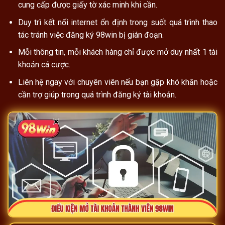
cung cấp được giấy tờ xác minh khi cần.
Duy trì kết nối internet ổn định trong suốt quá trình thao
tác tránh việc đăng ký 98win bị gián đoạn.
Mỗi thông tin, mỗi khách hàng chỉ được mở duy nhất 1 tài
khoản cá cược.
Liên hệ ngay với chuyên viên nếu bạn gặp khó khăn hoặc
cần trợ giúp trong quá trình đăng ký tài khoản.