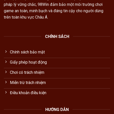
pháp lý vững chắc, 98Win đảm bảo một môi trường chơi
game an toàn, minh bạch và đáng tin cậy cho người dùng
trên toàn khu vực Châu Á.
CHÍNH SÁCH
Chính sách bảo mật
Giấy phép hoạt động
Chơi có trách nhiệm
Miễn trừ trách nhiệm
Điều khoản điều kiện
HƯỚNG DẪN