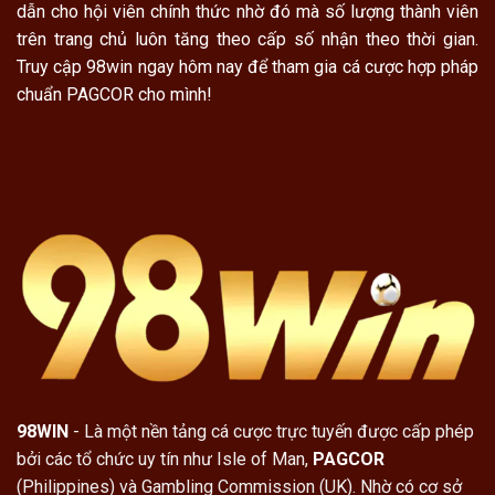
dẫn cho hội viên chính thức nhờ đó mà số lượng thành viên
trên trang chủ luôn tăng theo cấp số nhận theo thời gian.
Truy cập 98win ngay hôm nay để tham gia cá cược hợp pháp
chuẩn PAGCOR cho mình!
98WIN
- Là một nền tảng cá cược trực tuyến được cấp phép
bởi các tổ chức uy tín như Isle of Man,
PAGCOR
(Philippines) và Gambling Commission (UK). Nhờ có cơ sở