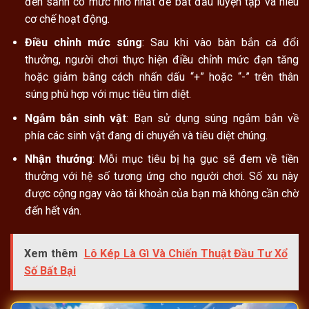
đến sảnh có mức nhỏ nhất để bắt đầu luyện tập và hiểu
cơ chế hoạt động.
Điều chỉnh mức súng
: Sau khi vào bàn
bắn cá đổi
thưởng, người chơi thực hiện điều chỉnh mức đạn tăng
hoặc giảm bằng cách nhấn dấu “+” hoặc “-” trên thân
súng phù hợp với mục tiêu tìm diệt.
Ngắm bắn sinh vật
: Bạn sử dụng súng ngắm bắn về
phía các sinh vật đang di chuyển và tiêu diệt chúng.
Nhận thưởng
: Mỗi mục tiêu bị hạ gục sẽ đem về tiền
thưởng với hệ số tương ứng cho người chơi. Số xu này
được cộng ngay vào tài khoản của bạn mà không cần chờ
đến hết ván.
Xem thêm
Lô Kép Là Gì Và Chiến Thuật Đầu Tư Xổ
Số Bất Bại