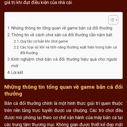
giá trị khi đạt điều kiện của nhà cái.
MỤC LỤC
Những thông tin tổng quan về game bắn cá đổi thưởng
Thông tin về cách chơi săn cá đổi thưởng cần nắm bắt
Quy tắc cơ bản khi chơi game
Các loại vũ khí và tính năng thường xuất hiện trong bắn cá
đổi thưởng
Kinh nghiệm chơi bắn cá đổi thưởng hiệu quả cho người
mới
Lời kết
Những thông tin tổng quan về game bắn cá đổi
thưởng
Bắn cá đổi thưởng chính là một hình thức giải trí quen thuộc
trên nền tảng trực tuyến được ưa chuộng. Các trò chơi đều
được mô phỏng lại theo cơ chế vận hành của máy bắn cá tại
các trung tâm thương mại. Không gian được thiết kế đẹp mắt