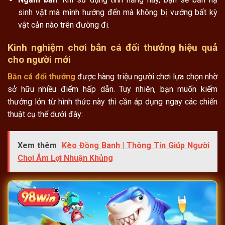
sinh vật mà mình hướng đến mà không bị vướng bất kỳ
vật cản nào trên đường đi.
Kinh nghiệm chơi bắn cá đổi thưởng hiệu quả
cho người mới
Bắn cá đổi thưởng
được hàng triệu người chơi lựa chọn nhờ
sở hữu nhiều điểm hấp dẫn. Tuy nhiên, bạn muốn kiếm
thưởng lớn từ hình thức này thì cần áp dụng ngay các chiến
thuật cụ thể dưới đây:
Xem thêm
Kèo Đồng Banh | Thông Tin Giúp Người
Chơi Ẵm Lợi Nhuận Khủng