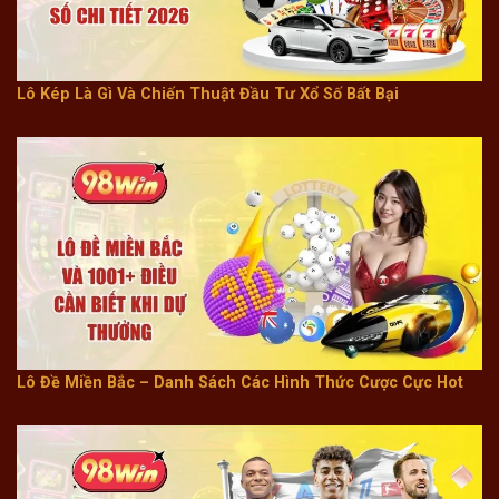
Lô Kép Là Gì Và Chiến Thuật Đầu Tư Xổ Số Bất Bại
Lô Đề Miền Bắc – Danh Sách Các Hình Thức Cược Cực Hot