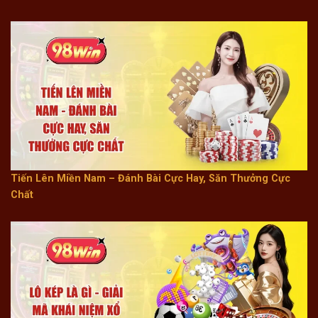
Tiến Lên Miền Nam – Đánh Bài Cực Hay, Săn Thưởng Cực
Chất