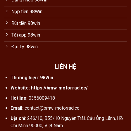
Nạp tiền 98Win
Rút tiền 98win
Tải app 98win
Đại Lý 98win
LIÊN HỆ
Thương hiệu:
98Win
Website:
https://bmw-motorrad.cc/
Hotline:
0356009418
Email:
contact@bmw-motorrad.cc
Địa chỉ
: 246/10, B55/10 Nguyễn Trãi, Cầu Ông Lãnh, Hồ
Chí Minh 90000, Việt Nam