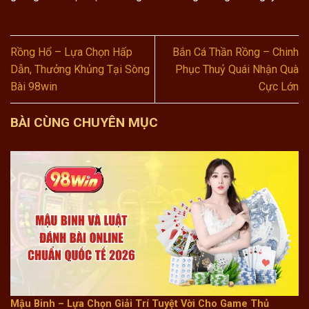
Rồng Hổ – Lựa Chọn Hấp
Bắn Cá Thần Rồng – Chinh
Dẫn, Thưởng Khủng Tại Sòng
Phục Thuỷ Quái Nhận Quà
Bài 98win
Cực Lớn
BÀI CÙNG CHUYÊN MỤC
Mậu Binh – Lựa Chọn Giải Trí Tuyệt Vời Cho Game Thủ