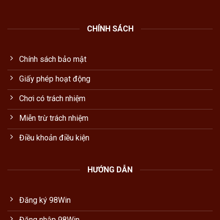
CHÍNH SÁCH
Chính sách bảo mật
Giấy phép hoạt động
Chơi có trách nhiệm
Miễn trừ trách nhiệm
Điều khoản điều kiện
HƯỚNG DẪN
Đăng ký 98Win
Đăng nhập 98Win